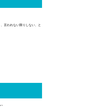
く、言われない限りしない、と
ん。