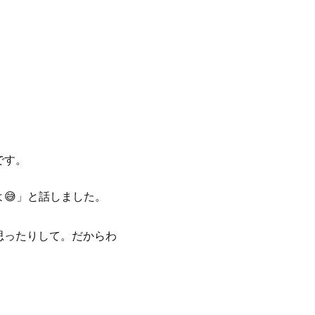
です。
😅」と話しました。
思ったりして。だからわ
。