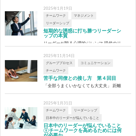
2025年1月19日
チームワーク
マネジメント
リーダーシップ
短期的な誘惑に打ち勝つリーダーシ
ップの本質
リーダーが陥る心理的ジレンマ 現代のリ
ーダーが直面する課題の一つに、短期的な
2025年11月14日
成果 […]
グループプロセス
コミュニケーション
チームワーク
苦手な同僚との接し方 第４回目
「全部うまくいかなくても大丈夫」 距離
を保ちつつ、安心して働くための心構え
苦手 […]
2025年1月31日
チームワーク
リーダーシップ
日本中のリーダーが悩んでいること
日本中のリーダーが悩んでいること
⑤チームワークを高めるためには何
が必要か