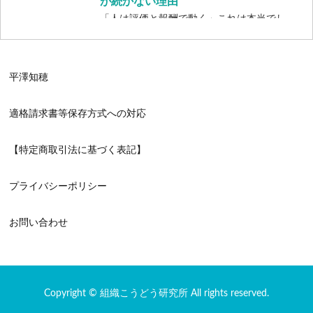
が続かない理由
「人は評価と報酬で動く」これは本当でし
ょうか？ 以前、ある営業部のリーダーか
ら相 […]
平澤知穂
適格請求書等保存方式への対応
【特定商取引法に基づく表記】
プライバシーポリシー
お問い合わせ
Copyright © 組織こうどう研究所 All rights reserved.