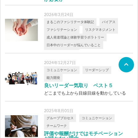
「チームワークを高めるにはどうすればい
いのか」これはリーダーの永遠のテーマか
2026年3月24日
もし […]
まるこのファシリテータ体験記
バイアス
ファシリテーション
リスクマネジメント
成人発達理論と体験学習ラボラトリー
日本中のリーダーが悩んでいること
職場の心理的安全性
価値観に従って、うまくいくことも
2024年12月27日
あれば、失敗することもある
コミュニケーション
リーダーシップ
大切なのは「何を信じるか」だけでなく、
能力開発
「どう扱うか」 価値観は、行動の軸にな
良いリーダー気取り ベスト５
りま […]
どこまでも上から目線目線を動かしている
つもりでも実は動いていない人の特徴ベス
ト5 […]
2025年8月01日
グループプロセス
コミュニケーション
チームワーク
評価や報酬だけではモチベーション