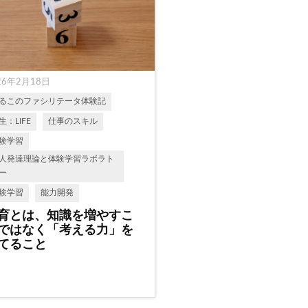
26年2月18日
るこのファシリテータ体験記
生：LIFE
仕事のスキル
験学習
人発達理論と体験学習ラボラト
ー
験学習
能力開発
育とは、知識を増やすこ
ではなく「考える力」を
てること