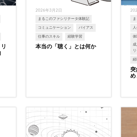
2026年3月2日
20
まるこのファシリテータ体験記
ま
コミュニケーション
バイアス
人
仕事のスキル
経験学習
体
成
、リ
本当の「聴く」とは何か
リ
由
経
突
め