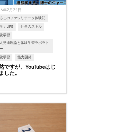
26年2月24日
るこのファシリテータ体験記
生：LIFE
仕事のスキル
験学習
人発達理論と体験学習ラボラト
ー
験学習
能力開発
然ですが、YouTubeはじ
ました。