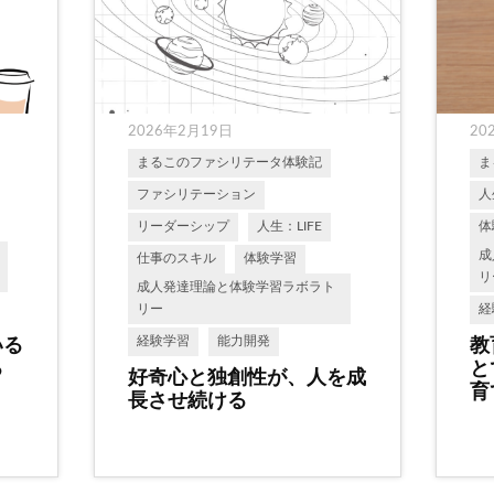
2026年2月19日
20
まるこのファシリテータ体験記
ま
ファシリテーション
人
リーダーシップ
人生：LIFE
体
成
仕事のスキル
体験学習
リ
成人発達理論と体験学習ラボラト
リー
経
経験学習
能力開発
いる
教
る
と
好奇心と独創性が、人を成
育
長させ続ける