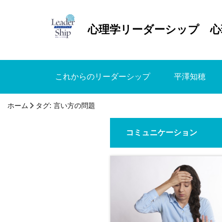
心理学リーダーシップ 心
これからのリーダーシップ
平澤知穂
ホーム
タグ:
言い方の問題
コミュニケーション