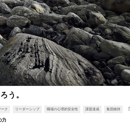
なろう。
ワーク
リーダーシップ
職場の心理的安全性
課題達成
集団維持
の力