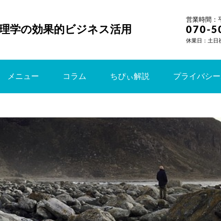
営業時間：平日
理学の効果的ビジネス活用
070-5
休業日：土日
メニュー
コラム
ちぴぃ解説
プライバシー