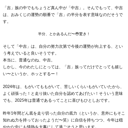
「吉」族の中でもちょうど真ん中が「中吉」。そんでもって、中吉
は、おみくじの運勢の順番で「吉」の半分を表す意味なのだそうで
す。
半分、とかあるんだ〜😳驚き！
そして「中吉」は、自分の努力次第で今後の運勢が向上する、とい
う考えでいると良いそうです。
本当に、普通なのね、中吉。
しかし、今のわたしにとっては、「吉」族ってだけでとっても嬉し
い〜というか、ホッとするー！
2024年は、もがいてももがいて、苦しいくらいもがいていたから、
よく頑張った！と走り抜いた自分を認めてあげたい！そういう意味
でも、2025年は普通であるってことに喜びもひとしおです。
昨年1年間どん底を走り切った自分の底力（というか、意外にもそこ
知れぬ力を持っておったようだ〜笑）に自信を持ちつつ、今年は穏
やかな中にも情熱を大事にして過ごそうと思います。