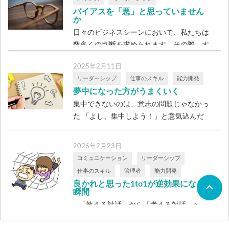
バイアスを「悪」と思っていません
か
日々のビジネスシーンにおいて、私たちは
数多くの判断を求められます。その際、す
べて […]
2025年2月11日
リーダーシップ
仕事のスキル
能力開発
夢中になった方がうまくいく
集中できないのは、意志の問題じゃなかっ
た 「よし、集中しよう！」と意気込んだ
のに […]
2026年2月23日
コミュニケーション
リーダーシップ
仕事のスキル
管理者
能力開発
良かれと思った1to1が逆効果になる
瞬間
—「教える対話」から「考える対話」へ—
「1to1をやっています」そうお聞きする