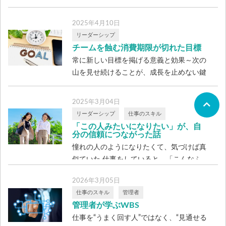
仕事中に雑談ばかりしていた同僚 職場に
はいろいろなタイプの人がいます。どんな
2025年4月10日
職場 […]
リーダーシップ
チームを蝕む消費期限が切れた目標
常に新しい目標を掲げる意義と効果～次の
山を見せ続けることが、成長を止めない鍵
にな […]
2025年3月04日
リーダーシップ
仕事のスキル
「この人みたいになりたい」が、自
分の信頼につながった話
憧れの人のようになりたくて、気づけば真
似ていた 仕事をしていると、「こんなふ
うに […]
2026年3月05日
仕事のスキル
管理者
管理者が学ぶWBS
仕事を“うまく回す人”ではなく、“見通せる