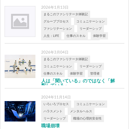
2026年1月13日
まるこのファシリテータ体験記
グループプロセス
コミュニケーション
ファシリテーション
リーダーシップ
人生：LIFE
仕事のスキル
体験学習
成人発達理論と体験学習ラボラトリー
日本中のリーダーが悩んでいること
2026年3月04日
能力開発
まるこのファシリテータ体験記
「議論」と「攻撃」の履き違え
コミュニケーション
リーダーシップ
議論特性（Argumentativeness）の誤用
仕事のスキル
体験学習
管理者
「私はただ、より良い結論を […]
人は「聞いている」のではなく「解
釈している」
― リーダーのコミュニケーションに潜む小
2024年11月14日
さな落とし穴 研修の場で、こんな場面に
いろいろプロセス
コミュニケーション
出 […]
ハラスメント
メンタルヘルス
リーダーシップ
職場の心理的安全性
職場崩壊