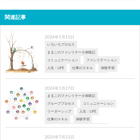
関連記事
2026年1月15日
いろいろプロセス
まるこのファシリテータ体験記
コミュニケーション
ファシリテーション
人生：LIFE
仕事のスキル
体験学習
成人発達理論と体験学習ラボラトリー
能力開発
2026年1月27日
なぜ「正論」は部下のやる気を削ぐ
まるこのファシリテータ体験記
のか
グループプロセス
コミュニケーション
PM理論の深層② 触媒としてのM 前回は、
リーダーシップ
人生：LIFE
私が良かれと思って振りかざしていた「計
[…]
仕事のスキル
体験学習
成人発達理論と体験学習ラボラトリー
能力開発
2025年7月22日