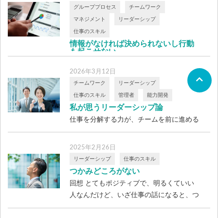
心理的安全性の作り方
グループプロセス
チームワーク
〜「理屈」を許容する土壌〜 「リーダー
マネジメント
リーダーシップ
が『聴く』ようになり、『問いかけ』を始
仕事のスキル
めた […]
情報がなければ決められないし行動
も起こせない
決断ができない理由とは？ 仕事の現場で
2026年3月12日
「どうしようかな…」「まだ決めきれない
チームワーク
リーダーシップ
な」 […]
仕事のスキル
管理者
能力開発
私が思うリーダーシップ論
仕事を分解する力が、チームを前に進める
リーダーシップという言葉を聞くと、「人
を […]
2025年2月26日
リーダーシップ
仕事のスキル
つかみどころがない
回想 とてもポジティブで、明るくていい
人なんだけど、いざ仕事の話になると、つ
かみ […]