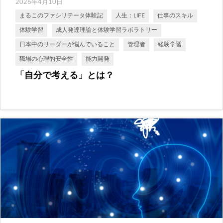
2026年4月10日
まるこのファシリテータ体験記
人生：LIFE
仕事のスキル
体験学習
成人発達理論と体験学習ラボラトリー
日本中のリーダーが悩んでいること
管理者
経験学習
職場の心理的安全性
能力開発
「自分で考える」とは？