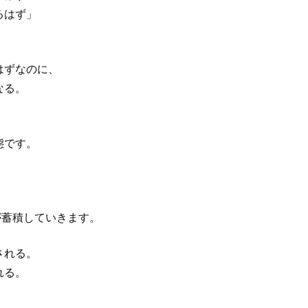
るはず」
はずなのに、
なる。
態です。
が蓄積していきます。
される。
れる。