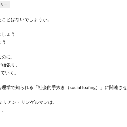
トリー
たことはないでしょうか。
ましょう」
ょう」
なのに、
が頑張り、
していく。
学で知られる「社会的手抜き（social loafing）」に関連
シミリアン・リンゲルマンは、
た。