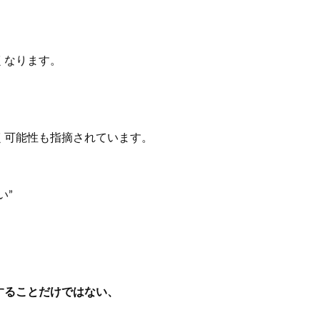
」
」
くなります。
く可能性も指摘されています。
い”
することだけではない、