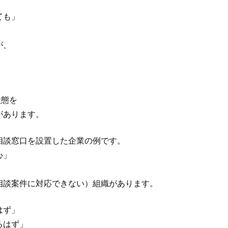
ても」
が、
状態を
があります。
相談窓口を設置した企業の例です。
心」
相談案件に対応できない）組織があります。
はず」
るはず」