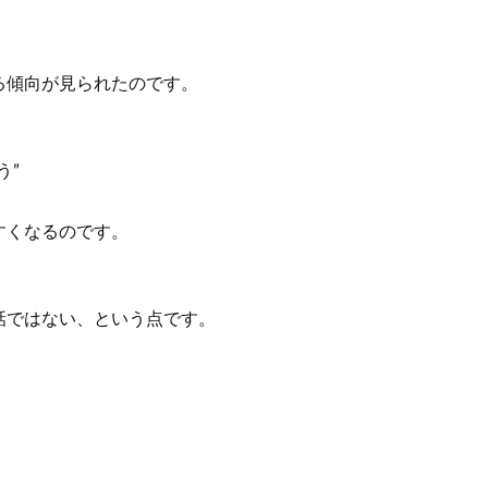
る傾向が見られたのです。
う”
、
すくなるのです。
話ではない、という点です。
。