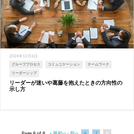
2024年12月6日
グループプロセス
コミュニケーション
チームワーク
リーダーシップ
リーダーが迷いや葛藤を抱えたときの方向性の
示し方
Page 8 of 8
« 最初へ
‹ 前へ
6
7
8