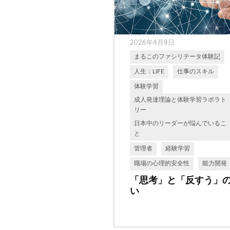
2026年4月8日
まるこのファシリテータ体験記
人生：LIFE
仕事のスキル
体験学習
成人発達理論と体験学習ラボラト
リー
日本中のリーダーが悩んでいるこ
と
管理者
経験学習
職場の心理的安全性
能力開発
「思考」と「反すう」
い