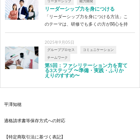
リーダーシップ
能力開発
リーダーシップ力を身につける
「リーダーシップ力を身につける方法」こ
のテーマは、研修でも多くの方が関心を持
たれ […]
2025年9月05日
グループプロセス
コミュニケーション
チームワーク
第5回：ファシリテーション力を育て
る3ステップ 〜準備・実践・ふりか
えりのすすめ〜
■ 「とりあえずやってみる」は、ちょっと
危ない？ ファシリテーションは場の流れ
を […]
平澤知穂
適格請求書等保存方式への対応
【特定商取引法に基づく表記】