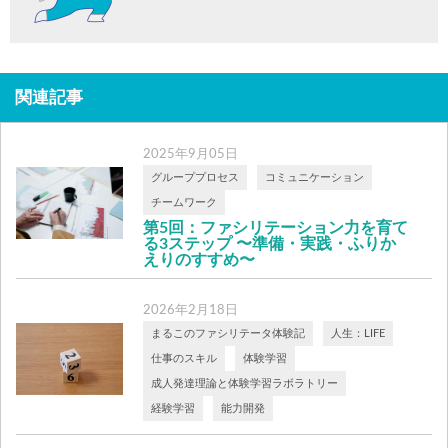
関連記事
2025年9月05日
グループプロセス
コミュニケーション
チームワーク
第5回：ファシリテーション力を育て
る3ステップ 〜準備・実践・ふりか
えりのすすめ〜
■ 「とりあえずやってみる」は、ちょっと
危ない？ ファシリテーションは場の流れ
2026年2月18日
を […]
まるこのファシリテータ体験記
人生：LIFE
仕事のスキル
体験学習
成人発達理論と体験学習ラボラトリー
経験学習
能力開発
教育とは、知識を増やすことではな