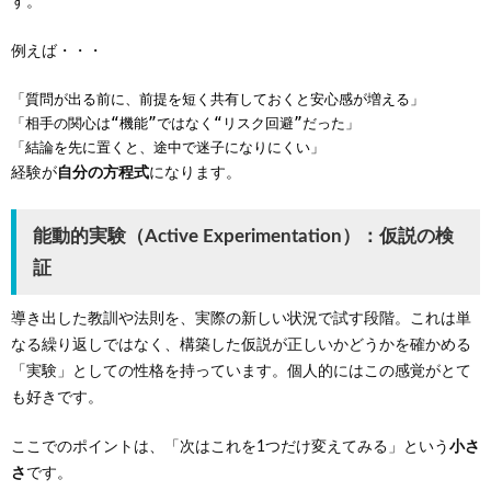
す。
例えば・・・
「質問が出る前に、前提を短く共有しておくと安心感が増える」
「相手の関心は“機能”ではなく“リスク回避”だった」
「結論を先に置くと、途中で迷子になりにくい」
経験が
自分の方程式
になります。
能動的実験（Active Experimentation）：仮説の検
証
導き出した教訓や法則を、実際の新しい状況で試す段階。これは単
なる繰り返しではなく、構築した仮説が正しいかどうかを確かめる
「実験」としての性格を持っています。個人的にはこの感覚がとて
も好きです。
ここでのポイントは、「次はこれを1つだけ変えてみる」という
小さ
さ
です。