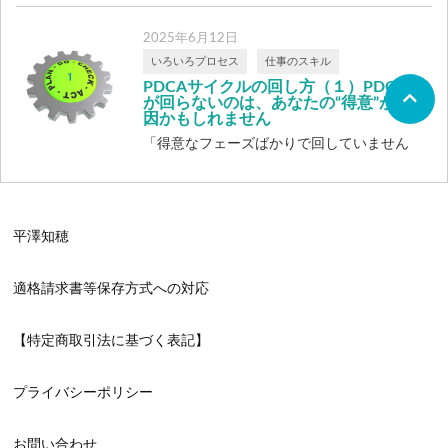
いでしょうか。 「今さら言わなくても分
の本音が見える 職場では、「うちの会社
かる […]
2025年6月12日
は何 […]
いろいろプロセス
仕事のスキル
PDCAサイクルの回し方（１）PDCA
が回らないのは、あなたの“得意”が原
因かもしれません
「得意なフェーズばかりで回していません
か？」 P・D・C・A、あなたはどのタイプ
[…]
平澤知穂
適格請求書等保存方式への対応
【特定商取引法に基づく表記】
プライバシーポリシー
お問い合わせ