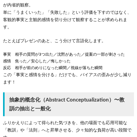
が内省的観察。
単に「うまくいった」「失敗した」という評価を下すのではなく、
客観的事実と主観的感情を切り分けて観察することが求められま
す。
たとえばプレゼンのあと、こう分けて言語化します。
事実　相手の質問が3つ出た／沈黙があった／提案の一部が刺さった
感情　焦った／安心した／悔しかった
反応　相手が前のめりになった瞬間／視線が落ちた瞬間
この「事実と感情を分ける」だけでも、バイアスの歪みが少し減り
ます！
抽象的概念化（Abstract Conceptualization）〜教
訓の抽出と一般化
ふりかえりによって得られた気づきを、他の場面でも応用可能な
「教訓」や「法則」へと昇華させる、少々知的な負荷が高い段階で