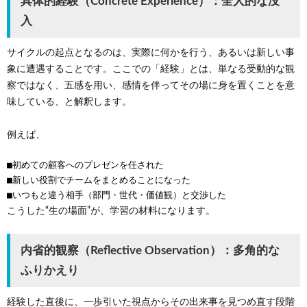
具体的経験（Concrete Experience）：全人的な没
入
サイクルの起点となるのは、実際に何かを行う、あるいは新しい事
象に遭遇することです。ここでの「経験」とは、単なる受動的な観
察ではなく、五感を用い、感情を伴ってその場に身を置くことを意
味している、と解釈します。
例えば、
■初めての顧客へのプレゼンを任された
■新しい役割でチームをまとめることになった
■いつもと違う相手（部門・世代・価値観）と交渉した
こうした“生の場面”が、学習の材料になります。
内省的観察（Reflective Observation）：多角的な
ふりかえり
経験した直後に、一歩引いた視点からその出来事を見つめ直す段階