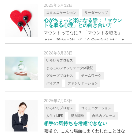
く「考える力」を育てること
2025年5月12日
—アインシュタインが見ていた学びの本質
コミュニケーション
リーダーシップ
— 「教育とは、事実を学ぶことではない。
心がちょっと楽になる話：「マウン
脳 […]
トを取る心理」との向き合い方
マウントってなに？ 「マウントを取る」
とは、誰かに対して「自分の方が上だ」と
暗に […]
2026年3月23日
いろいろプロセス
まるこのファシリテータ体験記
グループプロセス
チームワーク
バイアス
ファシリテーション
リーダーシップ
人生：LIFE
仕事のスキル
2025年7月03日
成人発達理論と体験学習ラボラトリー
いろいろプロセス
コミュニケーション
日本中のリーダーが悩んでいること
管理者
人生：LIFE
能力開発
自己内プロセス
経験学習
能力開発
自己内プロセス
相手の気持ちを考慮できない
価値観は、行動基準として表れる
職場で、こんな場面に出くわしたことはな
迷ったときに人が何を選ぶかで、その組織