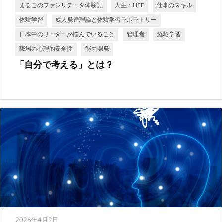
まるこのファシリテータ体験記
人生：LIFE
仕事のスキル
体験学習
成人発達理論と体験学習ラボラトリー
日本中のリーダーが悩んでいること
管理者
経験学習
職場の心理的安全性
能力開発
「自分で考える」とは？
2026年4月9日