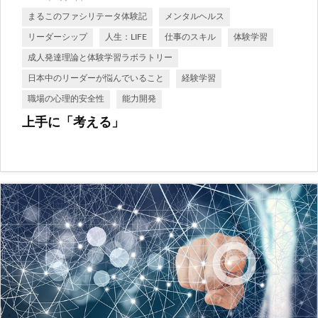
まるこのファシリテータ体験記
メンタルヘルス
リーダーシップ
人生：LIFE
仕事のスキル
体験学習
成人発達理論と体験学習ラボラトリー
日本中のリーダーが悩んでいること
経験学習
職場の心理的安全性
能力開発
上手に「考える」