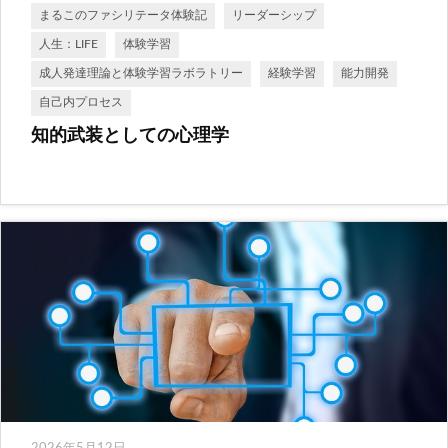
まるこのファシリテータ体験記
リーダーシップ
人生：LIFE
体験学習
成人発達理論と体験学習ラボラトリー
経験学習
能力開発
自己内プロセス
知的武装としての心理学
2026年5月12日