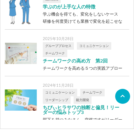
― 同じ職場、同じ上司、同じ業務内容。そ
学ぶのが上手な人の特徴
[…]
学ぶ機会を得ても、変化をしないケース
研修を何度受けても業務で変化を起こせな
いケ […]
2025年10月28日
グループプロセス
コミュニケーション
チームワーク
チームワークの高め方 第2回
チームワークを高める５つの実践アプロー
チ 〜小さな行動が、チームの空気を変え
てい […]
2024年11月28日
コミュニケーション
チームワーク
リーダーシップ
能力開発
ちぴぃヒラサワの独断と偏見！リー
ダーの悩みトップ3
部下を持つみなさん、突然ですがリーダー
としての悩み、こっそり抱え込んでいませ