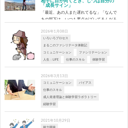
相手に目が向くとき、じつは自分の
「成長サイン」
「最近、あの人また遅れてるな」「なんで
あの部下は、いつも要点がズレてるんだろ
う」 […]
2026年1月08日
いろいろプロセス
まるこのファシリテータ体験記
コミュニケーション
ファシリテーション
人生：LIFE
仕事のスキル
体験学習
成人発達理論と体験学習ラボラトリー
能力開発
2026年3月13日
「その質問は、学ぶためか、教える
コミュニケーション
バイアス
ためか？」
仕事のスキル
知っているのに知らない自分（意味不明）
成人発達理論と体験学習ラボラトリー
先日、私が開けた「パンドラの箱」http
経験学習
[…]
なぜ同じ環境でも、行動が変わるの
か
2021年10月29日
― リーダーが知っておきたい「自己概念」
能力開発